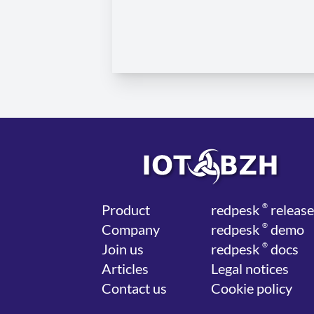
Product
red
pesk
®
release
Company
red
pesk
®
demo
Join us
red
pesk
®
docs
Articles
Legal notices
Contact us
Cookie policy