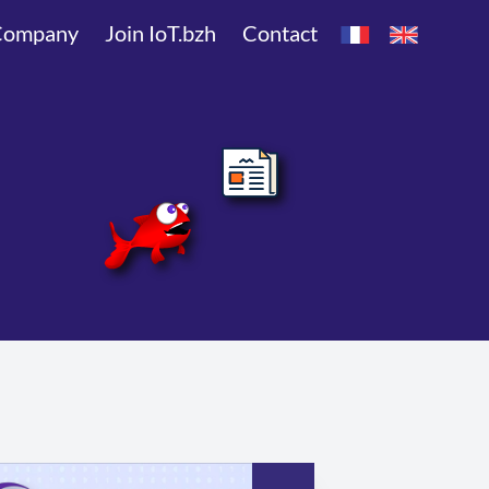
Company
Join IoT.bzh
Contact