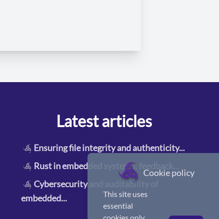
Latest articles
Ensuring file integrity and authenticity
...
Rust in embedded systems: feedback
...
Cookie policy
Cybersecurity and auditability of
This site uses
embedded
...
essential
cookies only.